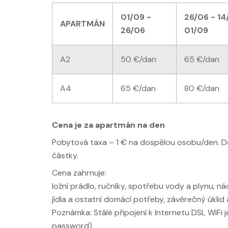
01/09 -
26/06 - 14
APARTMÁN
26/06
01/09
A2
50 €/dan
65 €/dan
A4
65 €/dan
80 €/dan
Cena je za apartmán na den
Pobytová taxa – 1 € na dospělou osobu/den. Děti
částky.
Cena zahrnuje:
ložní prádlo, ručníky, spotřebu vody a plynu, ná
jídla a ostatní domácí potřeby, závěrečný úklid 
Poznámka: Stálé připojení k Internetu DSL WiFi j
password)