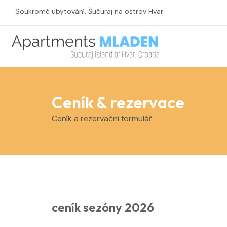
Přeskočit
Soukromé ubytování, Šučuraj na ostrov Hvar
na
obsah
Ceník & rezervace
Ceník a rezervační formulář
ceník sezóny 2026