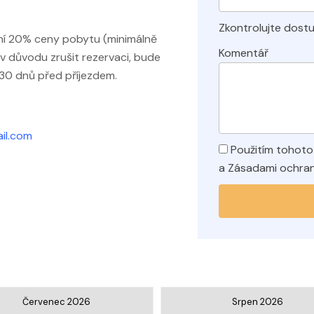
Zkontrolujte dost
ní 20% ceny pobytu (minimálně
Komentář
iv důvodu zrušit rezervaci, bude
 30 dnů před příjezdem.
il.com
Použitím tohoto
a Zásadami ochran
Červenec 2026
Srpen 2026