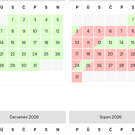
Ú
S
Č
P
S
N
P
Ú
S
Č
P
S
1
2
3
4
5
1
7
8
9
10
11
12
3
4
5
6
7
8
14
15
16
17
18
19
10
11
12
13
14
15
21
22
23
24
25
26
17
18
19
20
21
22
28
29
30
31
24
25
26
27
28
2
31
Červenec 2026
Srpen 2026
Ú
S
Č
P
S
N
P
Ú
S
Č
P
S