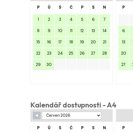
P
Ú
S
Č
P
S
N
P
1
2
3
4
5
6
7
8
9
10
11
12
13
14
6
15
16
17
18
19
20
21
13
22
23
24
25
26
27
28
20
29
30
27
Kalendář dostupnosti - A4
P
Ú
S
Č
P
S
N
P