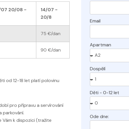
/07 20/08 -
14/07 -
20/8
Email
75 €/dan
Apartman
90 €/dan
Dospělí
 od 12-18 let platí polovinu
Děti - 0-12 let
dobí pro přípravu a servírování
a parkování.
Ode dne:
e Vám k dispozici (tražite