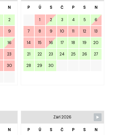
N
P
Ú
S
Č
P
S
N
2
1
2
3
4
5
6
9
7
8
9
10
11
12
13
16
14
15
16
17
18
19
20
23
21
22
23
24
25
26
27
9
30
28
29
30
Září 2026
N
P
Ú
S
Č
P
S
N