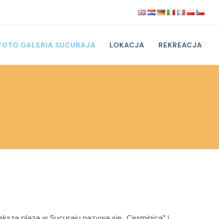
FOTO GALERIA SUĆURAJA
LOKACJA
REKREACJA
eksza plaza w Sucuraju nazywa sie „Cesminica” i