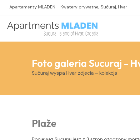
Skip
Apartamenty MLADEN – Kwatery prywatne, Sućuraj, Hvar
to
content
Foto galeria Sucuraj - H
Sućuraj wyspa Hvar zdjecia – kolekcja
Plaže
Poniewaz Sucuraj jest z 3 stron otoczony morze